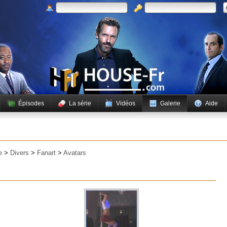
Épisodes
La série
Vidéos
Galerie
Aide
e
>
Divers
>
Fanart
>
Avatars