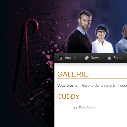
Accueil
News
Forum
GALERIE
Vous êtes ici :
Galerie de la série Dr Hous
CUDDY
<< Précédent