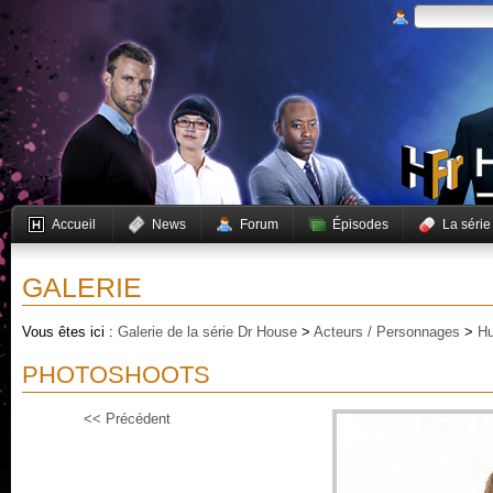
Accueil
News
Forum
Épisodes
La série
GALERIE
Vous êtes ici :
Galerie de la série Dr House
>
Acteurs / Personnages
>
Hu
PHOTOSHOOTS
<< Précédent