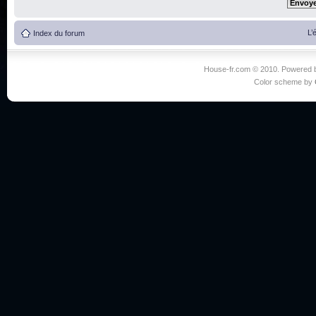
L’
Index du forum
House-fr.com © 2010. Powered
Color scheme by