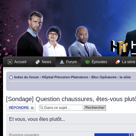
Accueil
News
Forum
Épisodes
La série
Index du forum
‹
Hôpital Princeton-Plainsboro
‹
Bloc Opératoire : la série
[Sondage] Question chaussures, êtes-vous plu
Publier une réponse
Et vous, vous êtes plutôt...
Running voyantes
13