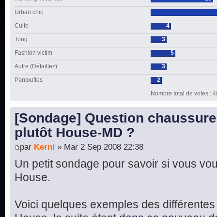
Urban chic
Culte
4
Tong
3
Fashion victim
5
Autre (Détaillez)
3
Pantoufles
2
Nombre total de votes : 4
[Sondage] Question chaussure
plutôt House-MD ?
par
Kerni
» Mar 2 Sep 2008 22:38
Un petit sondage pour savoir si vous 
House.
Voici quelques exemples des différentes