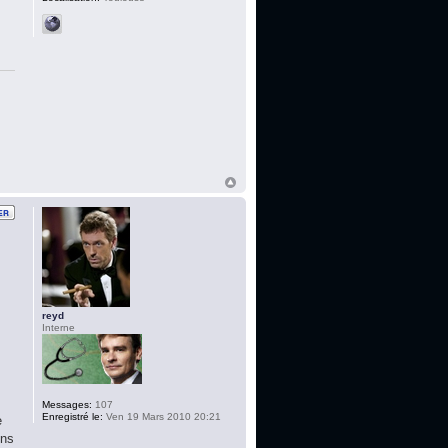
reyd
Interne
Messages:
107
Enregistré le:
Ven 19 Mars 2010 20:21
e
ons