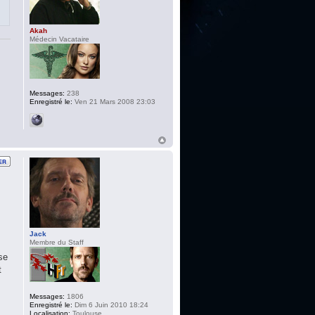
Akah
Médecin Vacataire
Messages:
238
Enregistré le:
Ven 21 Mars 2008 23:03
Jack
Membre du Staff
se
t
Messages:
1806
Enregistré le:
Dim 6 Juin 2010 18:24
Localisation:
Toulouse