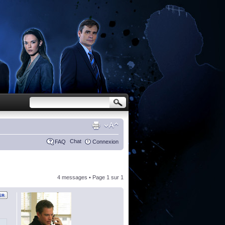
Chat
FAQ
Connexion
4 messages • Page
1
sur
1