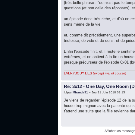
(très belle phrase : "ce n'est pas le tem
questions (et non celle des réponses). et 
un épisode donc très riche, et d'où on re
sens même de la vie.
et, comme dit précédement, une superbe 
tristesse, de vide et de sens. et de pièc
Enfin l'épisode finit, et il reste le sen
extrêmes, et on obtient à la fin un house
presque précurseur de l'épisode 6x01 (br
EVERYBODY LIES
(except me, of course)
Re: 3x12 - One Day, One Room (De
par
Miranda91
» Jeu 21 Juin 2018 03:15
Je viens de regarder l'épisode 12 de la s
house trop mignon avec la patiente qui s'
t'attend une suite que la fille revienne 
Afficher les message