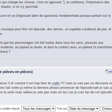
ps qui change les choses, c'est en agissant."), la confiance, l'importance des
d'autre, si on s'y penchait.
ssort en se (re)posant plein de questions fondamentale puisque portant sur le
musique pour finir cet épisode, des larmes, un superbe condensé de joie, et
es.
timent que les personnages ont été tordus dans tous les sens, poussés aux
 modeste, acceptant le doute; et dont le contact avec un patient l'a transformé
oken) ?
 pièces en pièces)
aison 3 et coment il est trop bien du
cialis
!!!! mais je sais pas on découvre u
est fait violer pi même la derniere phrase prononcer de l'épisode bah je sais 
dans la serie mais wahou je sais pas mais en tou cas je suis fan de cet episode
s publiés depuis:
Trier par