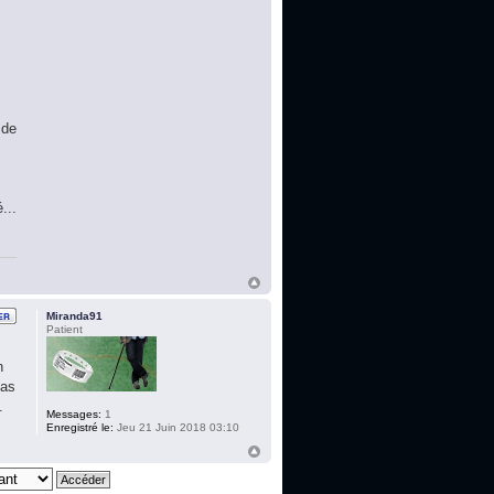
 de
...
Miranda91
Patient
n
pas
.
Messages:
1
Enregistré le:
Jeu 21 Juin 2018 03:10