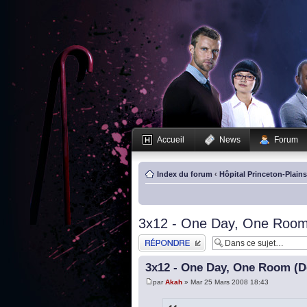
Accueil
News
Forum
Index du forum
‹
Hôpital Princeton-Plain
3x12 - One Day, One Room 
Publier une réponse
3x12 - One Day, One Room (De
par
Akah
» Mar 25 Mars 2008 18:43