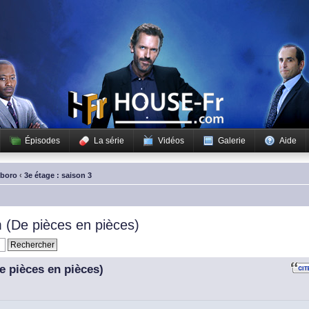
Épisodes
La série
Vidéos
Galerie
Aide
sboro
‹
3e étage : saison 3
(De pièces en pièces)
 pièces en pièces)