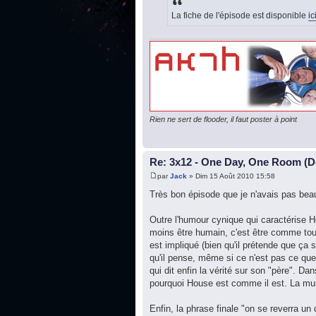
La fiche de l'épisode est disponible
ic
Rien ne sert de flooder, il faut poster à point
Re: 3x12 - One Day, One Room (De
par
Jack
» Dim 15 Août 2010 15:58
Très bon épisode que je n'avais pas bea
Outre l'humour cynique qui caractérise H
moins être humain, c'est être comme tout
est impliqué (bien qu'il prétende que ça s
qu'il pense, même si ce n'est pas ce que
qui dit enfin la vérité sur son "père". 
pourquoi House est comme il est. La mu
Enfin, la phrase finale "on se reverra un 