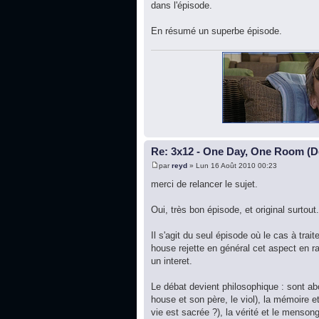
dans l'épisode.
En résumé un superbe épisode.
Re: 3x12 - One Day, One Room (De
par
reyd
» Lun 16 Août 2010 00:23
merci de relancer le sujet.
Oui, très bon épisode, et original surtout.
Il s'agit du seul épisode où le cas à tra
house rejette en général cet aspect en rai
un interet.
Le débat devient philosophique : sont ab
house et son père, le viol), la mémoire et
vie est sacrée ?), la vérité et le menso