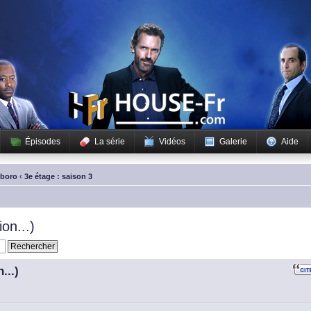
Épisodes
La série
Vidéos
Galerie
Aide
sboro
‹
3e étage : saison 3
on...)
...)