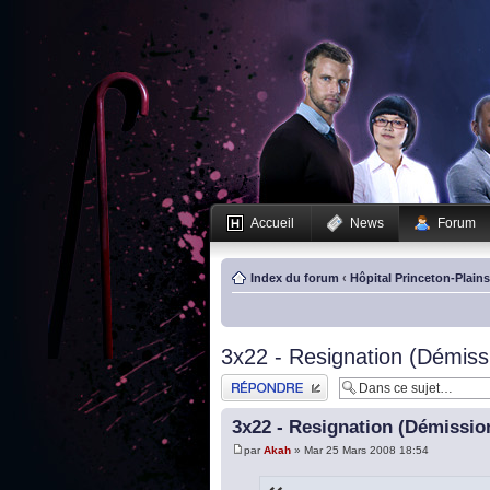
Accueil
News
Forum
Index du forum
‹
Hôpital Princeton-Plain
3x22 - Resignation (Démissi
Publier une réponse
3x22 - Resignation (Démission
par
Akah
» Mar 25 Mars 2008 18:54