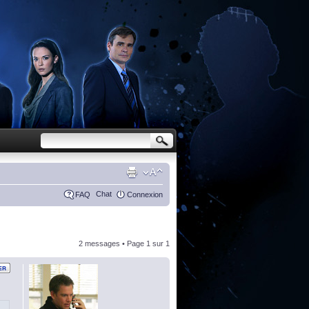
Chat
FAQ
Connexion
2 messages • Page
1
sur
1