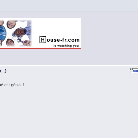
i
.
...)
é est génial !