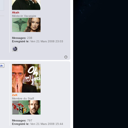
Akah
Médecin Vacataire
Messages:
238
Enregistré le:
Ven 21 Mars 2008 23:03
ZeK
Membre du Staff
Messages:
797
Enregistré le:
Ven 21 Mars 2008 15:44