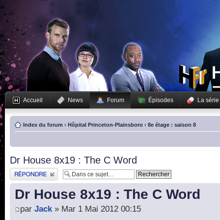
Accueil
News
Forum
Épisodes
La série
Index du forum
‹
Hôpital Princeton-Plainsboro
‹
8e étage : saison 8
Dr House 8x19 : The C Word
Publier une réponse
Dr House 8x19 : The C Word
par
Jack
» Mar 1 Mai 2012 00:15