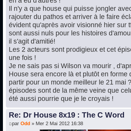
en a eu d'autres !
Il n'y a que house qui puisse jongler av
rajouter du pathos et arriver à le faire écla
évident qu'après avoir visionné hier sur t
sont aussi nuls pour les histoires d'amou
il s'agit d'amitié!
Les 2 acteurs sont prodigieux et cet ép
une fois !
Je ne sais pas si Wilson va mourir , d'ap
House sera encore là et plutôt en forme d
partir pour un monde meilleur le 21 mai ?
épisodes sont de la même veine que celui
été aussi pourrie que je le croyais !
Re: Dr House 8x19 : The C Word
par
Odd
» Mer 2 Mai 2012 16:38