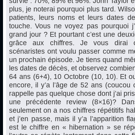
survie : 70%, 89% et 96%. John Taylor est
plus, je noterai pourquoi plus tard. Wils
patients, leurs noms et leurs dates d
touche. Vous ne voyez pas pourquoi j’a
grand jour ? Et pourtant c’est une deu
grâce aux chiffres. Je vous dirai 
scénaristes ont voulu passer comme m
un prochain épisode. Je tiens quand mê
les dates de décès, et observez combien de
64 ans (6+4), 10 Octobre (10, 10). Et oui
encore, il y’a l’âge de 52 ans (coucou 
rappelle pas quelque chose dont j’ai pri
une précédente review (8×16)? Da
seulement on a nos chiffres répétitifs h
et j’en passe, mais il y’a l’apparition fl
est le chiffre en « hibernation » se rép