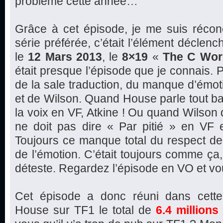
problème cette année…
Grâce à cet épisode, je me suis récon
série préférée, c’était l’élément déclen
le
12 Mars 2013
, le
8×19
«
The C Wor
était presque l’épisode que je connais.
de la sale traduction, du manque d’émo
et de Wilson. Quand House parle tout ba
la voix en VF, Atkine ! Ou quand Wilson di
ne doit pas dire « Par pitié » en VF e
Toujours ce manque total du respect de 
de l’émotion. C’était toujours comme ça, 
déteste. Regardez l’épisode en VO et vo
Cet épisode a donc réuni dans cette
House sur TF1 le total de
6.4 millions