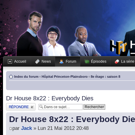
Accueil
News
Forum
Épisodes
La série
Index du forum
‹
Hôpital Princeton-Plainsboro
‹
8e étage : saison 8
Dr House 8x22 : Everybody Dies
Publier une réponse
Dr House 8x22 : Everybody Di
par
Jack
» Lun 21 Mai 2012 20:48