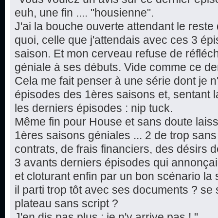
euh, une fin .... "housienne".
J'ai la bouche ouverte attendant le reste d
quoi, celle que j'attendais avec ces 3 ép
saison. Et mon cerveau refuse de réfléchi
géniale à ses débuts. Vide comme ce der
Cela me fait penser à une série dont je 
épisodes des 1ères saisons et, sentant l
les derniers épisodes : nip tuck.
Même fin pour House et sans doute laisse
1ères saisons géniales ... 2 de trop san
contrats, de frais financiers, des désirs de
3 avants derniers épisodes qui annonçai
et cloturant enfin par un bon scénario la s
il parti trop tôt avec ses documents ? se 
plateau sans script ?
J'en dis pas plus : je n'y arrive pas ! "