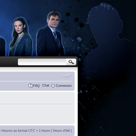
Chat
FAQ
Connexion
• Heures au format UTC + 1 heure [ Heure d’été ]