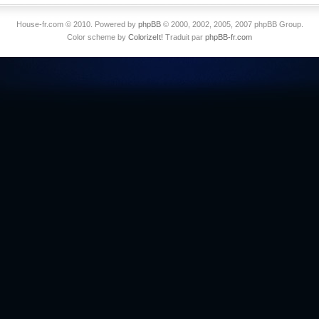
House-fr.com © 2010. Powered by
phpBB
© 2000, 2002, 2005, 2007 phpBB Group.
Color scheme by
ColorizeIt!
Traduit par
phpBB-fr.com