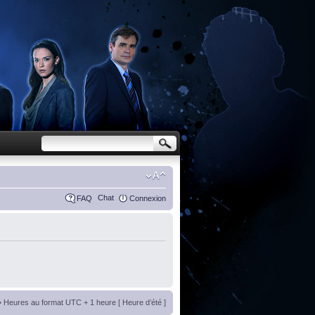
Chat
FAQ
Connexion
• Heures au format UTC + 1 heure [ Heure d’été ]