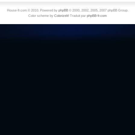
House-fr.com © 2010. Powered by
phpBB
© 2000, 2002, 2005, 2007 phpBB Group.
Color scheme by
ColorizeIt!
Traduit par
phpBB-fr.com