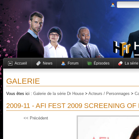
Accueil
News
Forum
Épisodes
La série
GALERIE
Vous êtes ici :
Galerie de la série Dr House
>
Acteurs / Personnages
>
Ca
2009-11 - AFI FEST 2009 SCREENING O
<< Précédent