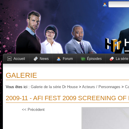
Accueil
News
Forum
Épisodes
La série
GALERIE
Vous êtes ici :
Galerie de la série Dr House
>
Acteurs / Personnages
>
Ca
2009-11 - AFI FEST 2009 SCREENING O
<< Précédent