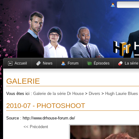
Accueil
News
Forum
Épisodes
La série
GALERIE
Vous êtes ici :
Galerie de la série Dr House
>
Divers
>
Hugh Laurie Blues
2010-07 - PHOTOSHOOT
Source : http://www.drhouse-forum.de/
<< Précédent