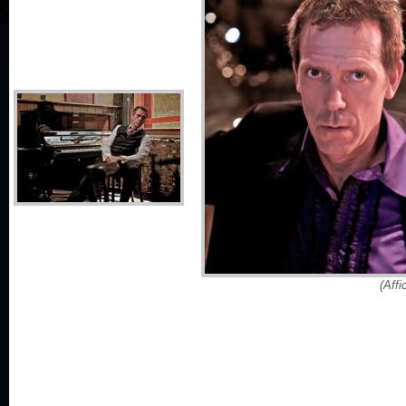
(Affi