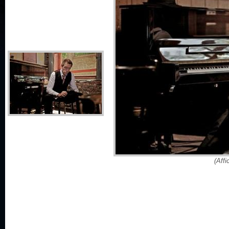
(Affi