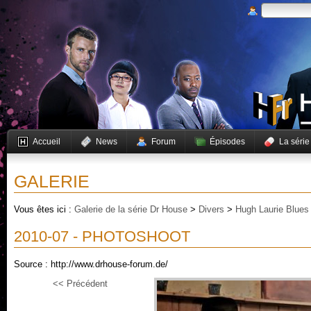
Accueil
News
Forum
Épisodes
La série
GALERIE
Vous êtes ici :
Galerie de la série Dr House
>
Divers
>
Hugh Laurie Blues
2010-07 - PHOTOSHOOT
Source : http://www.drhouse-forum.de/
<< Précédent