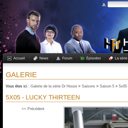
Accueil
News
Forum
Épisodes
La série
GALERIE
Vous êtes ici :
Galerie de la série Dr House
>
Saisons
>
Saison 5
>
5x05 
5X05 - LUCKY THIRTEEN
<< Précédent