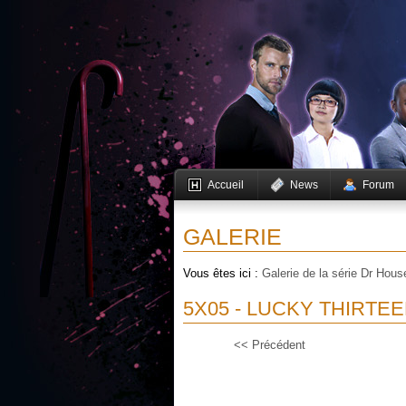
Accueil
News
Forum
GALERIE
Vous êtes ici :
Galerie de la série Dr Hous
5X05 - LUCKY THIRTE
<< Précédent