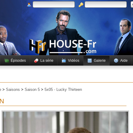
Épisodes
La série
Vidéos
Galerie
Aide
e
>
Saisons
>
Saison 5
>
5x05 - Lucky Thirteen
EN