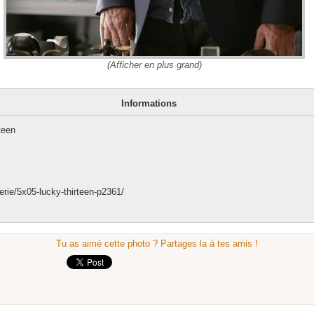
(Afficher en plus grand)
Informations
teen
erie/5x05-lucky-thirteen-p2361/
Tu as aimé cette photo ? Partages la à tes amis !