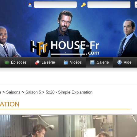
Épisodes
La série
Vidéos
Galerie
Aide
e
>
Saisons
>
Saison 5
>
5x20 - Simple Explanation
NATION