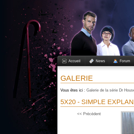
Accueil
News
Forum
GALERIE
Vous êtes ici :
Galerie de la série Dr Hous
5X20 - SIMPLE EXPLA
<< Précédent