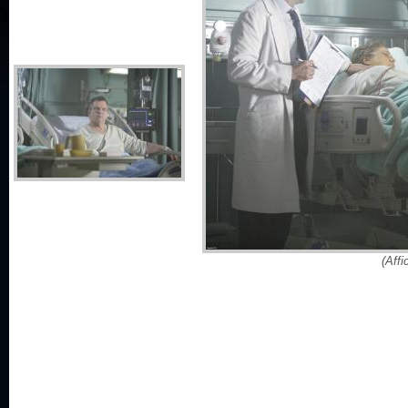
(Affi