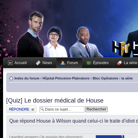
Accueil
News
Forum
Épisodes
La série
Index du forum
‹
Hôpital Princeton-Plainsboro
‹
Bloc Opératoire : la série
[Quiz] Le dossier médical de House
Publier une réponse
Que répond House à Wilson quand celui-ci le traite d'idiot
I wanted answers (Je voulais des réponses).
7