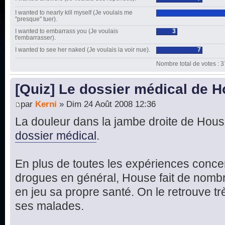
I wanted to nearly kill myself (Je voulais me
"presque" tuer).
I wanted to embarrass you (Je voulais
3
t'embarrasser).
I wanted to see her naked (Je voulais la voir nue).
7
Nombre total de votes : 3
[Quiz] Le dossier médical de 
par
Kerni
» Dim 24 Août 2008 12:36
La douleur dans la jambe droite de Hous
dossier médical
.
En plus de toutes les expériences concer
drogues en général, House fait de nomb
en jeu sa propre santé. On le retrouve tr
ses malades.