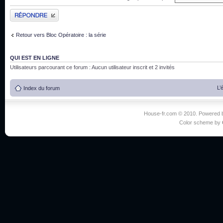
Publier une réponse
Retour vers Bloc Opératoire : la série
QUI EST EN LIGNE
Utilisateurs parcourant ce forum : Aucun utilisateur inscrit et 2 invités
L’
Index du forum
House-fr.com © 2010. Powered
Color scheme by