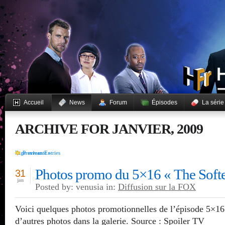
Accueil
News
Forum
Épisodes
La série
ARCHIVE FOR JANVIER, 2009
Page suivante »
Previous Entries
Photos promo du 5×16 « The Softe
31
jan
Posted by: venusia in:
Diffusion sur la FOX
Voici quelques photos promotionnelles de l’épisode 5×16
d’autres photos dans la galerie. Source : Spoiler TV