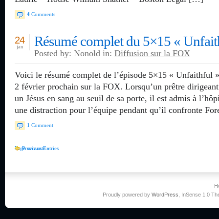
4
Comments
Résumé complet du 5×15 « Unfait
24
jan
Posted by: Nonold in:
Diffusion sur la FOX
Voici le résumé complet de l’épisode 5×15 « Unfaithful »
2 février prochain sur la FOX. Lorsqu’un prêtre dirigeant
un Jésus en sang au seuil de sa porte, il est admis à l’h
une distraction pour l’équipe pendant qu’il confronte Fo
1
Comment
Page suivante »
Previous Entries
H
Proudly powered by
WordPress
, InSense 1.0 T