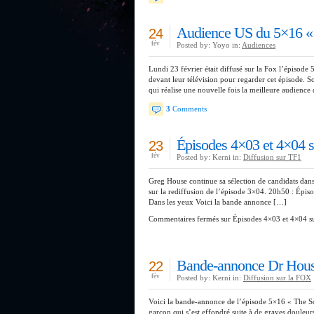
Audience US du 5×16 « 
24
fév
Posted by: Yoyo in:
Audiences
Lundi 23 février était diffusé sur la Fox l’épisode 
devant leur télévision pour regarder cet épisode.
qui réalise une nouvelle fois la meilleure audience
3
Comments
Épisodes 4×03 et 4×04 su
23
fév
Posted by: Kerni in:
Diffusion sur TF1
Greg House continue sa sélection de candidats dans 
sur la rediffusion de l’épisode 3×04. 20h50 : Ép
Dans les yeux Voici la bande annonce […]
Commentaires fermés
sur Épisodes 4×03 et 4×04 su
Bande-annonce Dr House
22
fév
Posted by: Kerni in:
Diffusion sur la FOX
Voici la bande-annonce de l’épisode 5×16 « The Sof
garçon qui s’est effondré suite à de graves douleur