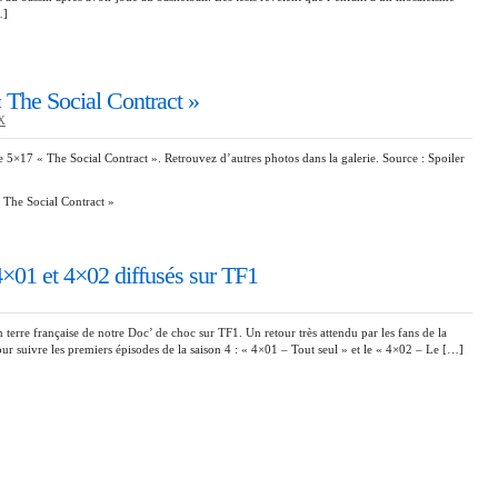
…]
 The Social Contract »
OX
 5×17 « The Social Contract ». Retrouvez d’autres photos dans la galerie. Source : Spoiler
The Social Contract »
×01 et 4×02 diffusés sur TF1
 terre française de notre Doc’ de choc sur TF1. Un retour très attendu par les fans de la
our suivre les premiers épisodes de la saison 4 : « 4×01 – Tout seul » et le « 4×02 – Le […]