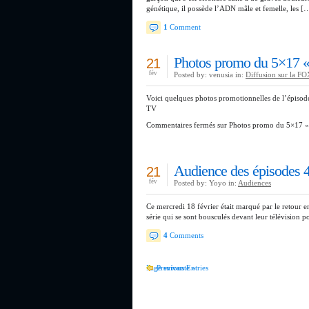
génétique, il possède l’ADN mâle et femelle, les [
1
Comment
Photos promo du 5×17 «
21
fév
Posted by: venusia in:
Diffusion sur la F
Voici quelques photos promotionnelles de l’épisode
TV
Commentaires fermés
sur Photos promo du 5×17 « 
Audience des épisodes 4
21
fév
Posted by: Yoyo in:
Audiences
Ce mercredi 18 février était marqué par le retour en
série qui se sont bousculés devant leur télévision p
4
Comments
Page suivante »
Previous Entries