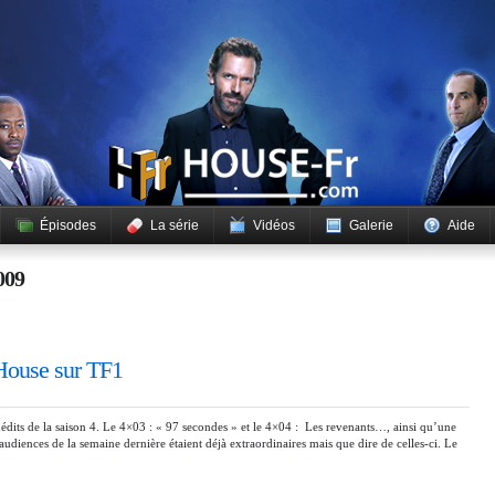
Épisodes
La série
Vidéos
Galerie
Aide
009
House sur TF1
nédits de la saison 4. Le 4×03 : « 97 secondes » et le 4×04 : Les revenants…, ainsi qu’une
audiences de la semaine dernière étaient déjà extraordinaires mais que dire de celles-ci. Le