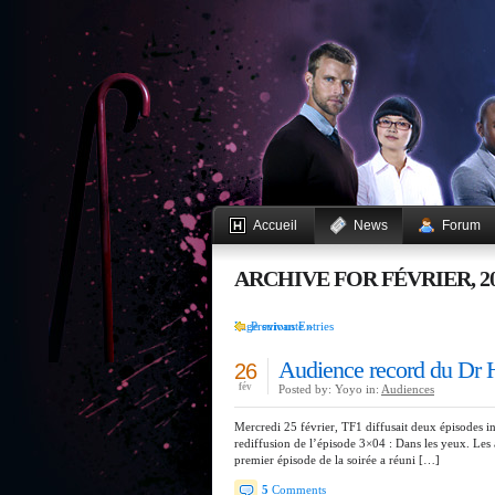
Accueil
News
Forum
ARCHIVE FOR FÉVRIER, 2
Page suivante »
Previous Entries
Audience record du Dr 
26
fév
Posted by: Yoyo in:
Audiences
Mercredi 25 février, TF1 diffusait deux épisodes i
rediffusion de l’épisode 3×04 : Dans les yeux. Les 
premier épisode de la soirée a réuni […]
5
Comments