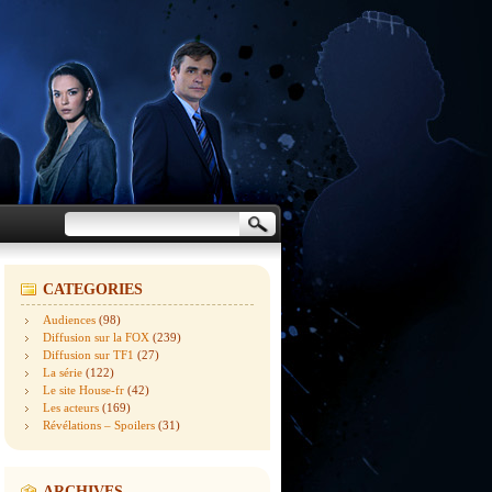
CATEGORIES
Audiences
(98)
Diffusion sur la FOX
(239)
Diffusion sur TF1
(27)
La série
(122)
Le site House-fr
(42)
Les acteurs
(169)
Révélations – Spoilers
(31)
ARCHIVES