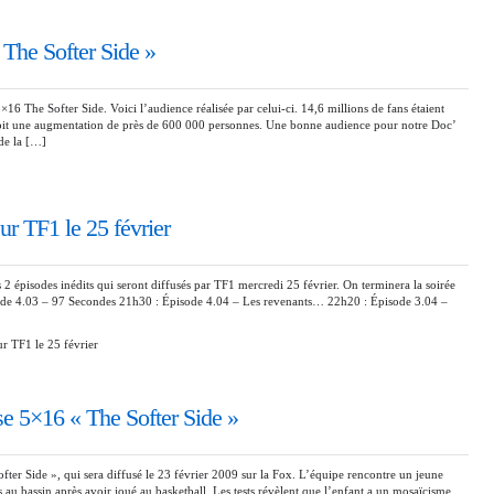
The Softer Side »
5×16 The Softer Side. Voici l’audience réalisée par celui-ci. 14,6 millions de fans étaient
 Soit une augmentation de près de 600 000 personnes. Une bonne audience pour notre Doc’
 de la […]
r TF1 le 25 février
2 épisodes inédits qui seront diffusés par TF1 mercredi 25 février. On terminera la soirée
isode 4.03 – 97 Secondes 21h30 : Épisode 4.04 – Les revenants… 22h20 : Épisode 3.04 –
r TF1 le 25 février
 5×16 « The Softer Side »
ter Side », qui sera diffusé le 23 février 2009 sur la Fox. L’équipe rencontre un jeune
s au bassin après avoir joué au basketball. Les tests révèlent que l’enfant a un mosaïcisme