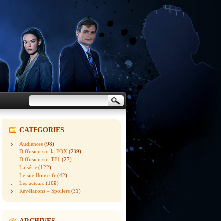
CATEGORIES
Audiences
(98)
Diffusion sur la FOX
(239)
Diffusion sur TF1
(27)
La série
(122)
Le site House-fr
(42)
Les acteurs
(169)
Révélations – Spoilers
(31)
ARCHIVES