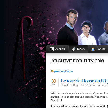
Accueil
News
Forum
ARCHIVE FOR JUIN, 2009
Page suivante »
Previous Entries
Le tour de House en 80 
30
juin
Posted by: House-FR in:
Le site House-fr
Afin de vous faire patienter jusqu’au 21 septembre,
en train de vous préparer une surprise. Nous vous at
Vous […]
Commentaires fermés
sur Le tour de House en 80 j