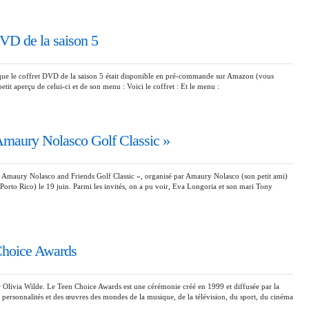
VD de la saison 5
ue le coffret DVD de la saison 5 était disponible en pré-commande sur Amazon (vous
tit aperçu de celui-ci et de son menu : Voici le coffret : Et le menu :
Amaury Nolasco Golf Classic »
« Amaury Nolasco and Friends Golf Classic », organisé par Amaury Nolasco (son petit ami)
 (Porto Rico) le 19 juin. Parmi les invités, on a pu voir, Eva Longoria et son mari Tony
Choice Awards
 Olivia Wilde. Le Teen Choice Awards est une cérémonie créé en 1999 et diffusée par la
personnalités et des œuvres des mondes de la musique, de la télévision, du sport, du cinéma