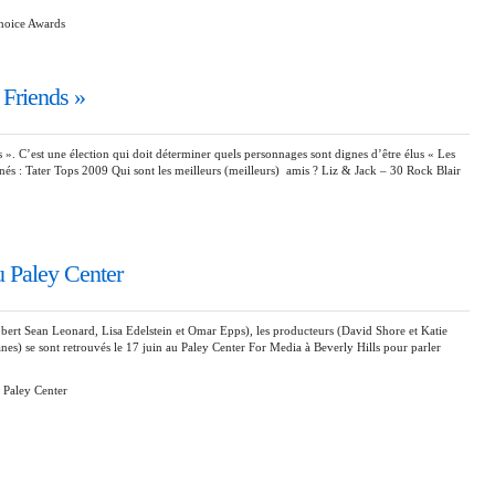
hoice Awards
 Friends »
s ». C’est une élection qui doit déterminer quels personnages sont dignes d’être élus « Les
minés : Tater Tops 2009 Qui sont les meilleurs (meilleurs) amis ? Liz & Jack – 30 Rock Blair
u Paley Center
bert Sean Leonard, Lisa Edelstein et Omar Epps), les producteurs (David Shore et Katie
tanes) se sont retrouvés le 17 juin au Paley Center For Media à Beverly Hills pour parler
 Paley Center