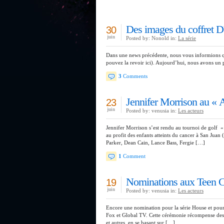
Des images du coffret D
30
juin
Posted by: Nonold in:
La série
Dans une news précédente, nous vous informions q
pouvez la revoir ici). Aujourd’hui, nous avons un pe
3
Comments
Jennifer Morrison au « 
23
juin
Posted by: venusia in:
Les acteurs
Jennifer Morrison s’est rendu au tournoi de golf 
au profit des enfants atteints du cancer à San Juan
Parker, Dean Cain, Lance Bass, Fergie […]
1
Comment
Nominations aux Teen 
19
juin
Posted by: venusia in:
Les acteurs
Encore une nomination pour la série House et pour
Fox et Global TV. Cette cérémonie récompense des 
et autres, en se basant sur […]