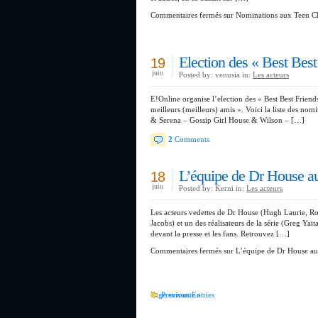
Commentaires fermés
sur Nominations aux Teen C
Election des « Best Best
19
juin
Posted by: venusia in:
Les acteurs
E!Online organise l’election des « Best Best Friend
meilleurs (meilleurs) amis ». Voici la liste des no
& Serena – Gossip Girl House & Wilson – […]
2
Comments
L’équipe de Dr House a
18
juin
Posted by: Kerni in:
Les acteurs
Les acteurs vedettes de Dr House (Hugh Laurie, Ro
Jacobs) et un des réalisateurs de la série (Greg Yai
devant la presse et les fans. Retrouvez […]
Commentaires fermés
sur L’équipe de Dr House au
Page suivante »
Previous Entries