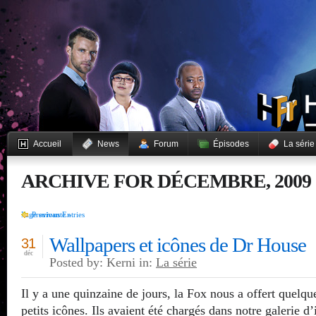
Accueil
News
Forum
Épisodes
La série
ARCHIVE FOR DÉCEMBRE, 2009
Page suivante »
Previous Entries
Wallpapers et icônes de Dr House
31
déc
Posted by: Kerni in:
La série
Il y a une quinzaine de jours, la Fox nous a offert quelqu
petits icônes. Ils avaient été chargés dans notre galerie d’