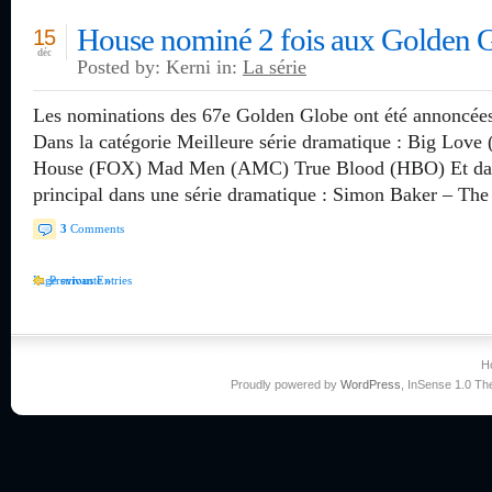
House nominé 2 fois aux Golden 
15
déc
Posted by: Kerni in:
La série
Les nominations des 67e Golden Globe ont été annoncées
Dans la catégorie Meilleure série dramatique : Big L
House (FOX) Mad Men (AMC) True Blood (HBO) Et dans 
principal dans une série dramatique : Simon Baker – Th
3
Comments
Page suivante »
Previous Entries
H
Proudly powered by
WordPress
, InSense 1.0 T