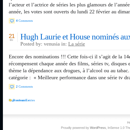
l’acteur et l’actrice de séries les plus glamours de l’ann
année, les votes sont ouverts du lundi 22 février au dim
4
Comments
Hugh Laurie et House nominés au
21
fév
Posted by: venusia in:
La série
Encore des nominations !!! Cette fois-ci il s’agit de la 1
récompensent chaque année des films, séries tv, disques 
thème la dépendance aux drogues, à l’alcool ou au tabac
catégorie : « Meilleure performance dans une série tv d
2
Comments
Page suivante »
Previous Entries
H
Proudly powered by
WordPress
, InSense 1.0 T