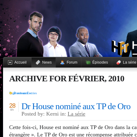
Accueil
News
Forum
Épisodes
La série
ARCHIVE FOR FÉVRIER, 2010
Page suivante »
Previous Entries
Dr House nominé aux TP de Oro
28
fév
Posted by: Kerni in:
La série
Cette fois-ci, House est nominé aux TP de Oro dans la ca
étrangère ». Le TP de Oro est une récompense attribuée c