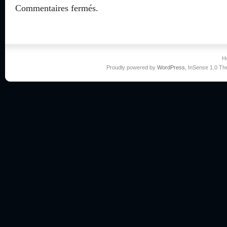
Commentaires fermés.
H
Proudly powered by
WordPress
, InSense 1.0 T