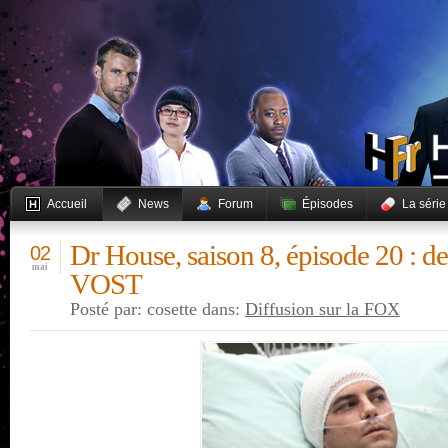
Accueil
News
Forum
Épisodes
La série
Dr House, saison 8, épisode 20 : d
02
mai
VOST
Posté par: cosette dans:
Diffusion sur la FOX