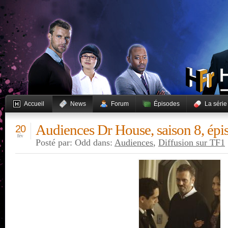
Accueil
News
Forum
Épisodes
La série
Audiences Dr House, saison 8, ép
20
fév
Posté par: Odd dans:
Audiences
,
Diffusion sur TF1