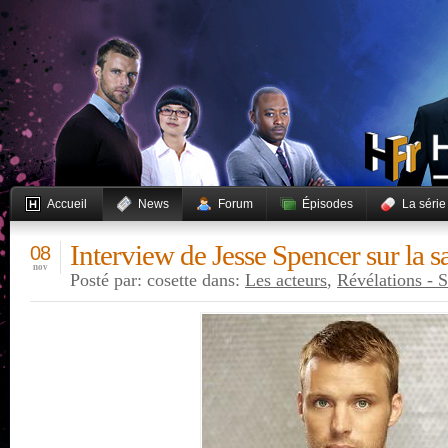
Accueil
News
Forum
Épisodes
La série
Interview de Jesse Spencer sur la 
08
nov
Posté par: cosette dans:
Les acteurs
,
Révélations - S