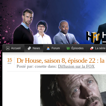
Accueil
News
Forum
Épisodes
La série
Dr House, saison 8, épisode 22 : l
15
mai
Posté par: cosette dans:
Diffusion sur la FOX