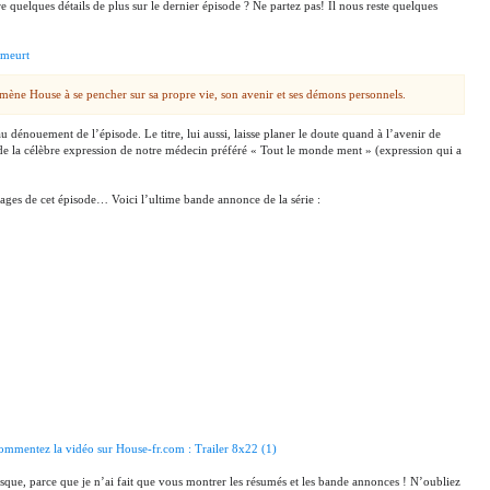
 quelques détails de plus sur le dernier épisode ? Ne partez pas! Il nous reste quelques
 meurt
mène House à se pencher sur sa propre vie, son avenir et ses démons personnels.
 dénouement de l’épisode. Le titre, lui aussi, laisse planer le doute quand à l’avenir de
é de la célèbre expression de notre médecin préféré « Tout le monde ment » (expression qui a
ages de cet épisode… Voici l’ultime bande annonce de la série :
ommentez la vidéo sur House-fr.com : Trailer 8x22 (1)
resque, parce que je n’ai fait que vous montrer les résumés et les bande annonces ! N’oubliez