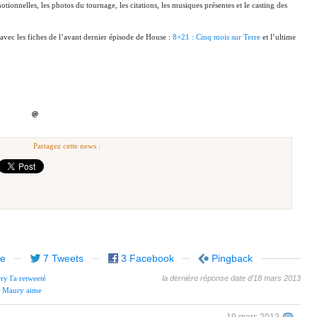
tionnelles, les photos du tournage, les citations, les musiques présentes et le casting des
 avec les fiches de l’avant dernier épisode de House :
8×21 : Cinq mois sur Terre
et l’ultime
Partagez cette news :
re
7 Tweets
3 Facebook
Pingback
la dernière réponse date d'18 mars 2013