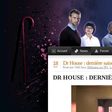
Accueil
News
Forum
Dr House : dernière sais
18
mar
Posté par: Odd dans:
Diffusion sur TF1
,
La
DR HOUSE : DERNIÈ