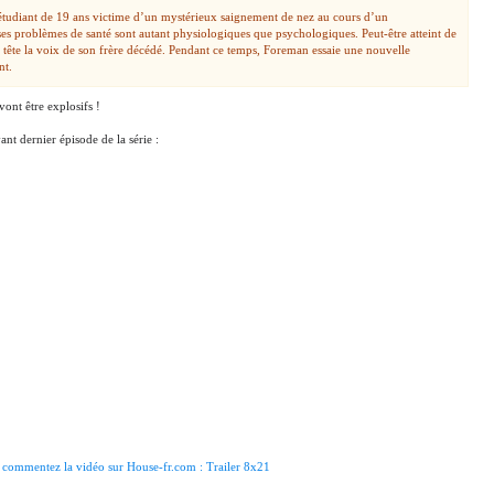
étudiant de 19 ans victime d’un mystérieux saignement de nez au cours d’un
es problèmes de santé sont autant physiologiques que psychologiques. Peut-être atteint de
 tête la voix de son frère décédé. Pendant ce temps, Foreman essaie une nouvelle
nt.
vont être explosifs !
nt dernier épisode de la série :
 commentez la vidéo sur House-fr.com : Trailer 8x21