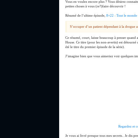
Vous en voulez encore plus ? Vous désirez connaitre
petites choses à vous (re?)faire découvrir !
Résumé de l’ultime épisode,
8×22 : Tout le monde
S’occuper d’un patient dépendant à la drogue a
Ce résumé, court, laisse beaucoup à penser quand au
House. Ce titre (pour les non-avertis) est détourn
été le titre du premier épisode de la série).
J’imagine bien que vous aimeriez voir quelques im
Regardez et c
Je vous ai livré presque tous mes secrets.. Je dis p