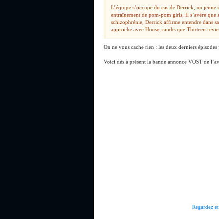
L’équipe s’occupe du cas de Derrick, un jeune 
entraînement de pom-pom girls. Il s’avère que s
schizophrénie, Derrick affirme entendre dans sa
approche avec House, tandis que Thirteen revie
On ne vous cache rien : les deux derniers épisodes 
Voici dès à présent la bande annonce VOST de l’ava
Regardez et