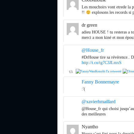
Les mouchoirs vont etrede la pa
!!
explosons les records si p
dr green
adieu HOUSE ! tu resteras a tou
merci a mon kiné et mon époux
@House_fr
#DrHouse tire sa révérence.. 
http://t.co/tg7C3JLmxS
Fanny Bonnemayre
:'(
@xavierhmaillard
@House_fr qui choisi jusqu’au b
des meilleures
Nyantho
House s’est fini pour la deuxi