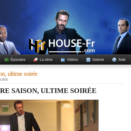
Épisodes
La série
Vidéos
Galerie
Aide
on, ultime soirée
 série
RE SAISON, ULTIME SOIRÉE