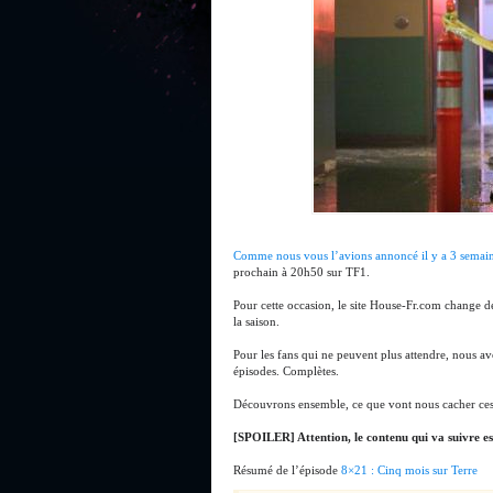
Comme nous vous l’avions annoncé il y a 3 semai
prochain à 20h50 sur TF1.
Pour cette occasion, le site House-Fr.com change d
la saison.
Pour les fans qui ne peuvent plus attendre, nous av
épisodes. Complètes.
Découvrons ensemble, ce que vont nous cacher ces
[SPOILER] Attention, le contenu qui va suivre est
Résumé de l’épisode
8×21 : Cinq mois sur Terre