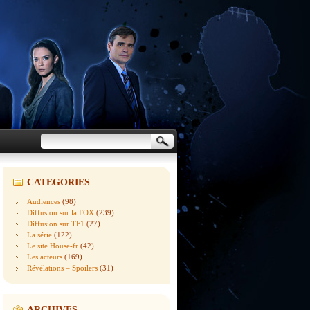
CATEGORIES
Audiences
(98)
Diffusion sur la FOX
(239)
Diffusion sur TF1
(27)
La série
(122)
Le site House-fr
(42)
Les acteurs
(169)
Révélations – Spoilers
(31)
ARCHIVES