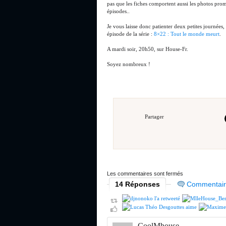
pas que les fiches comportent aussi les photos promo
épisodes..
Je vous laisse donc patienter deux petites journées,
épisode de la série :
8×22 : Tout le monde meurt
.
A mardi soir, 20h50, sur House-Fr.
Soyez nombreux !
Partager
Les commentaires sont fermés
14 Réponses
Commentai
CoolMhouse