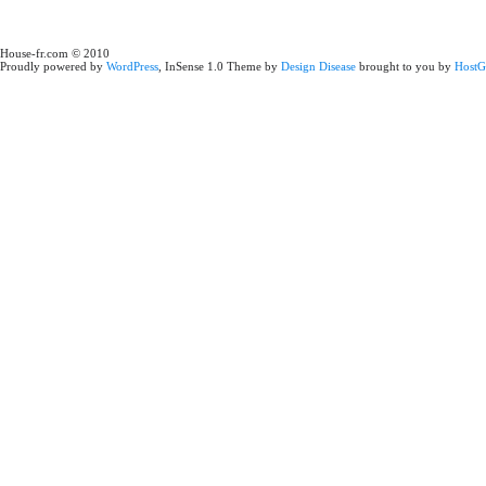
House-fr.com © 2010
Proudly powered by
WordPress
, InSense 1.0 Theme by
Design Disease
brought to you by
HostG