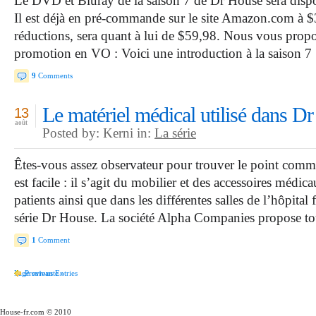
Le DVD et Bluray de la saison 7 de Dr House sera disp
Il est déjà en pré-commande sur le site Amazon.com à $3
réductions, sera quant à lui de $59,98. Nous vous propo
promotion en VO : Voici une introduction à la saison 7
9
Comments
Le matériel médical utilisé dans D
13
août
Posted by: Kerni in:
La série
Êtes-vous assez observateur pour trouver le point comm
est facile : il s’agit du mobilier et des accessoires médi
patients ainsi que dans les différentes salles de l’hôpital
série Dr House. La société Alpha Companies propose tou
1
Comment
Page suivante »
Previous Entries
House-fr.com © 2010