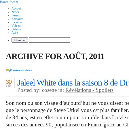
House-fr.com
Accueil
News
Forum
Épisodes
La série
Vidéos
Galerie
Aide
ARCHIVE FOR AOÛT, 2011
Page suivante »
Previous Entries
Jaleel White dans la saison 8 de D
30
août
Posted by: cosette in:
Révélations - Spoilers
Son nom ou son visage d’aujourd’hui ne vous disent pe
que le personnage de Steve Urkel vous est plus familie
de 34 ans, est en effet connu pour son rôle dans La vie 
succès des années 90, popularisée en France grâce au C