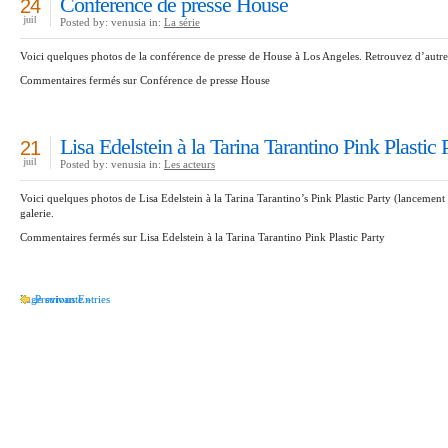
Conférence de presse House
24
juil
Posted by: venusia in:
La série
Voici quelques photos de la conférence de presse de House à Los Angeles. Retrouvez d’autres
Commentaires fermés
sur Conférence de presse House
Lisa Edelstein à la Tarina Tarantino Pink Plastic 
21
juil
Posted by: venusia in:
Les acteurs
Voici quelques photos de Lisa Edelstein à la Tarina Tarantino’s Pink Plastic Party (lancement
galerie.
Commentaires fermés
sur Lisa Edelstein à la Tarina Tarantino Pink Plastic Party
Page suivante »
Previous Entries