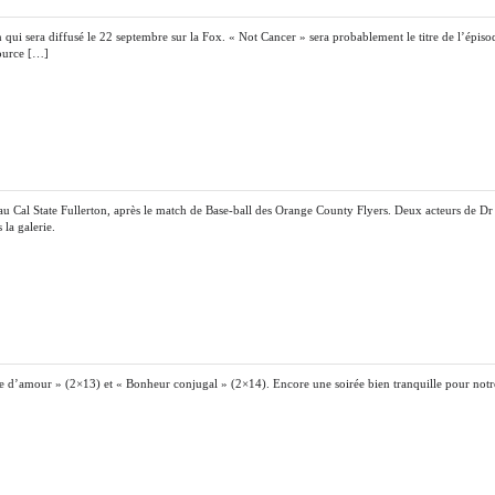
 qui sera diffusé le 22 septembre sur la Fox. « Not Cancer » sera probablement le titre de l’épiso
Source […]
u Cal State Fullerton, après le match de Base-ball des Orange County Flyers. Deux acteurs de Dr
la galerie.
die d’amour » (2×13) et « Bonheur conjugal » (2×14). Encore une soirée bien tranquille pour notr