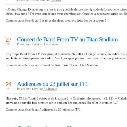
« Dying Change Everything », c’est le titre possible du premier épisode de la nouvelle saison
infos, Stay tune ! Trouvez tout ce que vous cherchez sur House et la prochaine saison ici. 
Commentaires fermés
sur Les titres des deux premiers épisodes de la saison 5
Concert de Band From TV au Titan Stadium
27
juil
Posted by: Kerni in:
Les acteurs
Le groupe Band From TV s’est produit dimanche 26 juillet à Orange County, en Californie, a
au clavier et Jesse Spencer au violon. Voici quelques photos : Retrouvez d’autres photos dans 
Commentaires fermés
sur Concert de Band From TV au Titan Stadium
Audiences du 23 juillet sur TF1
24
juil
Posted by: Yoyo in:
Audiences
Hier soir, TF1 diffusait 3 épisodes de la saison 2, « Confusion des genres » (2×12), « Mala
arrive une nouvelle fois premier sur le podium des audiences. En effet le premier […]
Commentaires fermés
sur Audiences du 23 juillet sur TF1