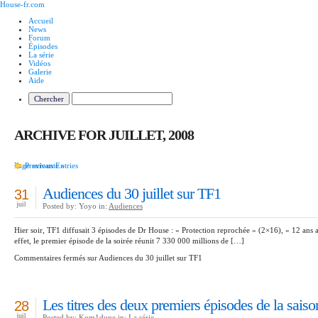
House-fr.com
Accueil
News
Forum
Épisodes
La série
Vidéos
Galerie
Aide
ARCHIVE FOR JUILLET, 2008
Page suivante »
Previous Entries
Audiences du 30 juillet sur TF1
31
juil
Posted by: Yoyo in:
Audiences
Hier soir, TF1 diffusait 3 épisodes de Dr House : « Protection reprochée » (2×16), « 12 ans a
effet, le premier épisode de la soirée réunit 7 330 000 millions de […]
Commentaires fermés
sur Audiences du 30 juillet sur TF1
Les titres des deux premiers épisodes de la saiso
28
juil
Posted by: Kom1dune in:
La série