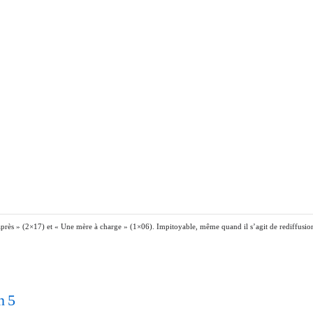
près » (2×17) et « Une mère à charge » (1×06). Impitoyable, même quand il s’agit de rediffusions,
n 5