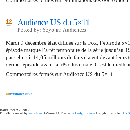
Commentaires fermés
sur Nominations des 66e Golden
Audience US du 5×11
12
déc
Posted by: Yoyo in:
Audiences
Mardi 9 décembre était diffusé sur la Fox, l’épisode 5×1
épisode marque l’arrêt temporaire de la série jusqu’au 19
par celui-ci. 14,05 millions de fans étaient devant leurs 
dernier épisode avant la trêve hivernale. C’est le meilleu
Commentaires fermés
sur Audience US du 5×11
Page suivante »
Previous Entries
House-fr.com © 2010
Proudly powered by
WordPress
, InSense 1.0 Theme by
Design Disease
brought to you by
HostG