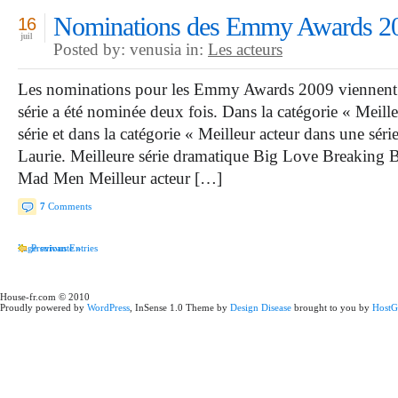
Nominations des Emmy Awards 2
16
juil
Posted by: venusia in:
Les acteurs
Les nominations pour les Emmy Awards 2009 viennent d
série a été nominée deux fois. Dans la catégorie « Meill
série et dans la catégorie « Meilleur acteur dans une sé
Laurie. Meilleure série dramatique Big Love Breaking
Mad Men Meilleur acteur […]
7
Comments
Page suivante »
Previous Entries
House-fr.com © 2010
Proudly powered by
WordPress
, InSense 1.0 Theme by
Design Disease
brought to you by
HostG