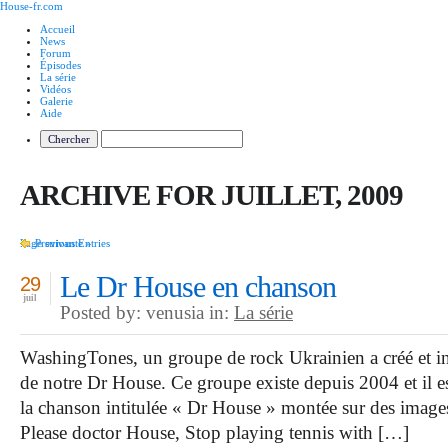
House-fr.com
Accueil
News
Forum
Épisodes
La série
Vidéos
Galerie
Aide
ARCHIVE FOR JUILLET, 2009
Page suivante »
Previous Entries
Le Dr House en chanson
29
juil
Posted by: venusia in:
La série
WashingTones, un groupe de rock Ukrainien a créé et int
de notre Dr House. Ce groupe existe depuis 2004 et il 
la chanson intitulée « Dr House » montée sur des images d
Please doctor House, Stop playing tennis with […]