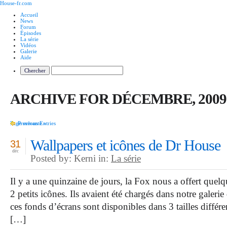
House-fr.com
Accueil
News
Forum
Épisodes
La série
Vidéos
Galerie
Aide
ARCHIVE FOR DÉCEMBRE, 2009
Page suivante »
Previous Entries
Wallpapers et icônes de Dr House
31
déc
Posted by: Kerni in:
La série
Il y a une quinzaine de jours, la Fox nous a offert quel
2 petits icônes. Ils avaient été chargés dans notre galerie 
ces fonds d’écrans sont disponibles dans 3 tailles diffé
[…]