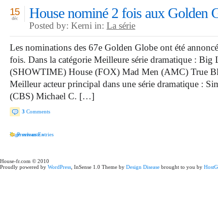
House nominé 2 fois aux Golden 
15
déc
Posted by: Kerni in:
La série
Les nominations des 67e Golden Globe ont été annoncé
fois. Dans la catégorie Meilleure série dramatique : B
(SHOWTIME) House (FOX) Mad Men (AMC) True Blood
Meilleur acteur principal dans une série dramatique : S
(CBS) Michael C. […]
3
Comments
Page suivante »
Previous Entries
House-fr.com © 2010
Proudly powered by
WordPress
, InSense 1.0 Theme by
Design Disease
brought to you by
HostG