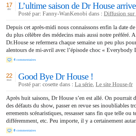
L’ultime saison de Dr House arrive 
17
déc
Posté par: Fanny-WanKenobi dans :
Diffusion su
Depuis cet après-midi nous connaissons enfin la date de 
du plus célèbre des médecins mais aussi notre préféré. A p
Dr.House se refermera chaque semaine un peu plus pour 
alentours de mi-avril avec l’épisode choc « Everybody D
4
commentaires
Good Bye Dr House !
22
mai
Posté par: cosette dans :
La série
,
Le site House-fr
Après huit saisons, Dr House s’en est allé. On pourrait d
des défauts du show, passer en revue ses inoubliables tro
errements scénaristiques, ressasser sans fin que telle ou te
différemment, etc. Peu importe, il y a certainement auta
8
commentaires