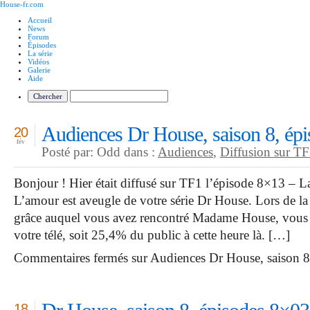
House-fr.com
Accueil
News
Forum
Épisodes
La série
Vidéos
Galerie
Aide
Audiences Dr House, saison 8, ép
20
fév
Posté par: Odd dans :
Audiences
,
Diffusion sur T
Bonjour ! Hier était diffusé sur TF1 l’épisode 8×13 – 
L’amour est aveugle de votre série Dr House. Lors de la
grâce auquel vous avez rencontré Madame House, vous 
votre télé, soit 25,4% du public à cette heure là. […]
Commentaires fermés
sur Audiences Dr House, saison 8
18